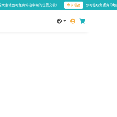
地面可免費停泊車輛的位置交收）
專享贈品
即可獲取免運費的地面交