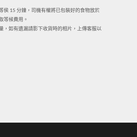
侯 15 分鐘，司機有權將已包裝好的食物放於
取等候費用。
量，如有遺漏請影下收貨時的相片，上傳客服以