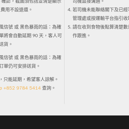
App 確認，截圖須包括並清楚顯示
司機直接溝通。
之費用不設退還。
若司機未能聯絡閣下及已經等
管理處或按運輸平台指引收
風信號 或 黑色暴雨的話：為確
請在收到食物後點算清楚數
單將會自動延期 90 天，客人可
作跟進。
新送貨。
風信號 或 黑色暴雨的話：為確
的訂單仍可安排送貨。
，只能延期，希望客人諒解。
p +852 9784 5414
查詢。