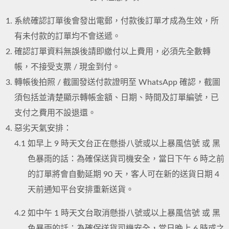
系統確認訂單後會發出電郵，付款後訂單才成為生效，所
有未付款的訂單均不會送遞。
確認訂單資料無誤後請即繳付以上費用，必須先全數轉
帳，不接受支票 / 現金到付。
轉帳後拍照 / 截圖發送付款證明至 WhatsApp 確認，截圖
須包括並清楚顯示轉帳金額、日期、時間及訂單編號，已
支付之費用不設退還。
惡劣天氣安排：
4.1
如早上 9 時天文台正在懸掛八號或以上暴風信號 或 黑
色暴雨的話：為確保送貨司機安全，當日下午 6 時之前
的訂單將會自動延期 90 天，客人可在新的送貨日期 4
天前通知平台安排重新送貨。
4.2
如中午 1 時天文台取消懸掛八號或以上暴風信號 或 黑
色暴雨的話：為確保送貨司機安全，當日晚上 6 時或之