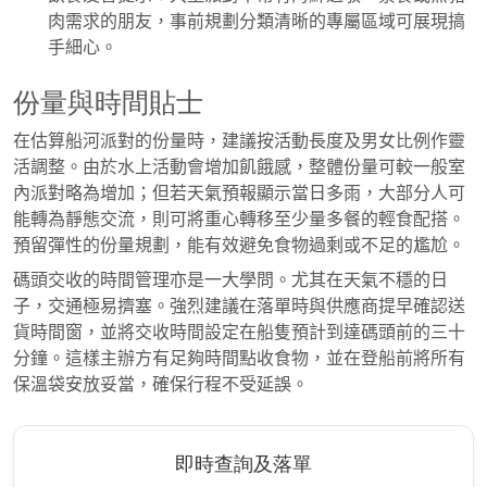
肉需求的朋友，事前規劃分類清晰的專屬區域可展現搞
手細心。
份量與時間貼士
在估算船河派對的份量時，建議按活動長度及男女比例作靈
活調整。由於水上活動會增加飢餓感，整體份量可較一般室
內派對略為增加；但若天氣預報顯示當日多雨，大部分人可
能轉為靜態交流，則可將重心轉移至少量多餐的輕食配搭。
預留彈性的份量規劃，能有效避免食物過剩或不足的尷尬。
碼頭交收的時間管理亦是一大學問。尤其在天氣不穩的日
子，交通極易擠塞。強烈建議在落單時與供應商提早確認送
貨時間窗，並將交收時間設定在船隻預計到達碼頭前的三十
分鐘。這樣主辦方有足夠時間點收食物，並在登船前將所有
保溫袋安放妥當，確保行程不受延誤。
即時查詢及落單