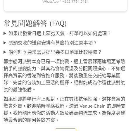
WhatsApp：+852 9784 5414
常見問題解答 (FAQ)
如果出發當日遇上惡劣天氣，訂單可以如何處理？
碼頭交收的送貨安排有甚麼特別注意事項？
船河旺季通常需要提早幾多日落單比較穩陣？
籌辦船河派對本身已是一項挑戰，遇上雷暴驟雨連場更考驗
搞手的應變能力。與其為食物保溫及分配問題操心，不如選
擇高質素的香港到會推介服務，將後勤重任交託給專業團
隊。完善的包裝加上靈活的選擇，絕對能成為你穩住派對氣
氛的最強後盾。
如果你即將舉行海上派對，正在尋找抗候性強、選擇豐富的
聚會外賣，歡迎隨時聯絡我們。透過 Venue Chain 的即時支
援，我們能因應你的活動人數及碼頭物流需求，為你度身建
議最合適的船河餐飲方案。