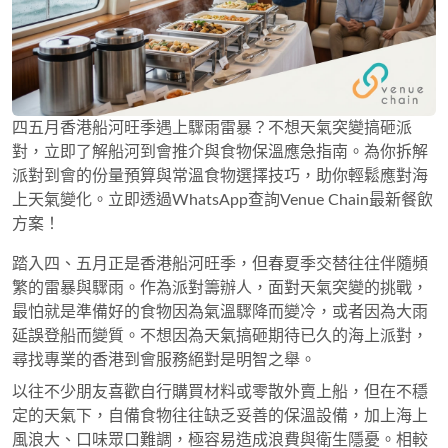
四五月香港船河旺季遇上驟雨雷暴？不想天氣突變搞砸派
對，立即了解船河到會推介與食物保溫應急指南。為你拆解
派對到會的份量預算與常溫食物選擇技巧，助你輕鬆應對海
上天氣變化。立即透過WhatsApp查詢Venue Chain最新餐飲
方案！
踏入四、五月正是香港船河旺季，但春夏季交替往往伴隨頻
繁的雷暴與驟雨。作為派對籌辦人，面對天氣突變的挑戰，
最怕就是準備好的食物因為氣溫驟降而變冷，或者因為大雨
延誤登船而變質。不想因為天氣搞砸期待已久的海上派對，
尋找專業的香港到會服務絕對是明智之舉。
以往不少朋友喜歡自行購買材料或零散外賣上船，但在不穩
定的天氣下，自備食物往往缺乏妥善的保溫設備，加上海上
風浪大、口味眾口難調，極容易造成浪費與衛生隱憂。相較