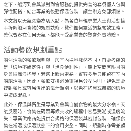
之下，船河到會與派對到會服務能提供完善的套餐懶人包與
彈性配搭，結合專業的後勤保溫包裝，讓主辦方免卻煩惱。
本文將以天氣突變為切入點，為各位年輕專業人士與活動搞
手拆解船河食物的規劃訣竅，教你如何靈活調整餐飲策略，
確保賓客在任何天氣下都能享受高質素的聚會外賣體驗。
活動餐飲規劃重點
船河活動的餐飲規劃與一般室內場地截然不同，首要考慮的
是「環境不確定性」與「進食便利性」。船上空間有限且船
身會隨風浪搖晃，若遇上驟雨雷暴，賓客多半只能留在室內
船艙活動。因此，餐飲安排必須重視易分配原則，避免需要
複雜餐具或容易溢出的湯汁類別，以免在搖晃或擁擠的環境
中造成混亂。
此外，保溫與衛生是專業到會與自備食物的最大分水嶺。天
氣反覆時，食物在碼頭等候交收的過程中容易受潮或溫度流
失。專業供應商能提供合規格的保溫袋與密封包裝，確保食
物在常溫或保溫狀態下的食用安全。同時，規劃時亦需兼顧