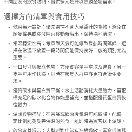
不同朋友的飲食限制，提供多元選擇以照顧全場需求。
選擇方向清單與實用技巧
乾爽無汁設計：優先選擇不含大量醬汁的食物，避免在
船隻搖晃或突發陣雨移動時溢出，保持場地清潔。
常溫穩定性高：考量到天氣可能導致登船時間延誤，選
擇在常溫下放置一段時間仍能保持良好口感的類別尤為
重要。
一口尺寸與獨立包裝：方便賓客單手拿取及進食，另一
隻手可用作扶穩，同時在密集人群中亦更符合衛生要
求。
優質碳水與蛋白質平衡：水上活動消耗大量體力，需配
備充足的碳水化合物作能量補充，並搭配優質蛋白質恢
復體力。
溫熱食物搭配：在雷暴或驟雨後氣溫可能微降，配備一
定比例能夠妥善保溫的熱食，能即時為賓客送上溫暖。
飲食友善提示：大型派對中常有海鮮過敏、素食或無豬