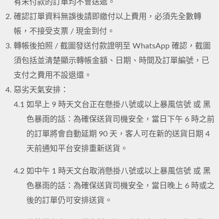
有未付款的訂單均不會送遞。
確認訂單資料無誤後請即繳付以上費用，必須先全數轉
帳，不接受支票 / 現金到付。
轉帳後拍照 / 截圖發送付款證明至 WhatsApp 確認，截圖
須包括並清楚顯示轉帳金額、日期、時間及訂單編號，已
支付之費用不設退還。
惡劣天氣安排：
4.1
如早上 9 時天文台正在懸掛八號或以上暴風信號 或 黑
色暴雨的話：為確保送貨司機安全，當日下午 6 時之前
的訂單將會自動延期 90 天，客人可在新的送貨日期 4
天前通知平台安排重新送貨。
4.2
如中午 1 時天文台取消懸掛八號或以上暴風信號 或 黑
色暴雨的話：為確保送貨司機安全，當日晚上 6 時或之
後的訂單仍可安排送貨。