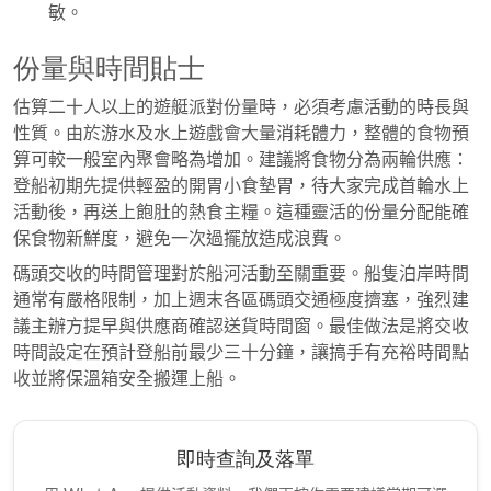
敏。
份量與時間貼士
估算二十人以上的遊艇派對份量時，必須考慮活動的時長與
性質。由於游水及水上遊戲會大量消耗體力，整體的食物預
算可較一般室內聚會略為增加。建議將食物分為兩輪供應：
登船初期先提供輕盈的開胃小食墊胃，待大家完成首輪水上
活動後，再送上飽肚的熱食主糧。這種靈活的份量分配能確
保食物新鮮度，避免一次過擺放造成浪費。
碼頭交收的時間管理對於船河活動至關重要。船隻泊岸時間
通常有嚴格限制，加上週末各區碼頭交通極度擠塞，強烈建
議主辦方提早與供應商確認送貨時間窗。最佳做法是將交收
時間設定在預計登船前最少三十分鐘，讓搞手有充裕時間點
收並將保溫箱安全搬運上船。
即時查詢及落單