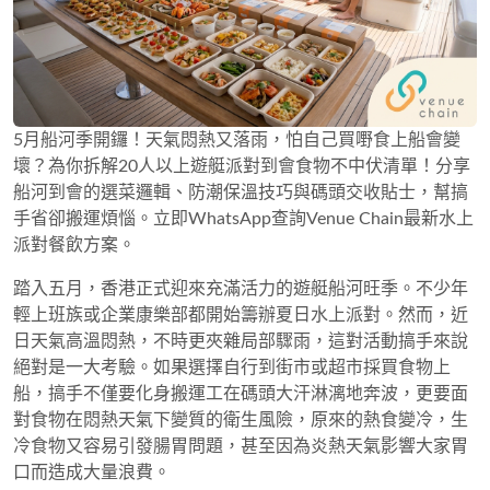
5月船河季開鑼！天氣悶熱又落雨，怕自己買嘢食上船會變
壞？為你拆解20人以上遊艇派對到會食物不中伏清單！分享
船河到會的選菜邏輯、防潮保溫技巧與碼頭交收貼士，幫搞
手省卻搬運煩惱。立即WhatsApp查詢Venue Chain最新水上
派對餐飲方案。
踏入五月，香港正式迎來充滿活力的遊艇船河旺季。不少年
輕上班族或企業康樂部都開始籌辦夏日水上派對。然而，近
日天氣高溫悶熱，不時更夾雜局部驟雨，這對活動搞手來說
絕對是一大考驗。如果選擇自行到街市或超市採買食物上
船，搞手不僅要化身搬運工在碼頭大汗淋漓地奔波，更要面
對食物在悶熱天氣下變質的衛生風險，原來的熱食變冷，生
冷食物又容易引發腸胃問題，甚至因為炎熱天氣影響大家胃
口而造成大量浪費。