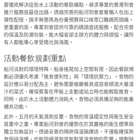
要徹底解決這些水上活動的餐飲痛點，尋求專業的香港到會
推介服務是最佳出路。透過完善的船河到會套餐懶人包加上
彈性配搭，搞手無需再為份量預算與口味眾口難調而頭痛。
更重要的是，專業到會提供可靠的碼頭直送服務，配合完善
的保溫及防潮包裝，能大幅省卻主辦方的體力與煩惱，讓所
有人都能專心享受陽光與海風。
活動餐飲規劃重點
船河派對的環境特殊，船身搖晃加上空間有限，因此餐飲規
劃必須優先考慮「進食便利性」與「環境抗禦力」。食物的
設計應以易分配為主，避免需要複雜餐具或容易傾瀉大量湯
汁的菜式，確保賓客在甲板上走動或站立時也能輕鬆進食。
同時，由於水上活動體力消耗大，食物必須具備足夠的能量
補充功能。
此外，五月的天氣濕熱反覆，食物的常溫穩定性與衛生安全
是重中之重。專業船河到會的優勢在於其嚴格的衛生標準與
獨立包裝設計。透過妥善的隔熱保溫箱運送，不僅能確保熱
食保持溫暖，也能阻絕濕熱空氣對常溫食物的影響。規劃時