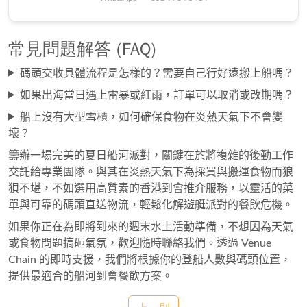
常見問題解答 (FAQ)
碼頭交收具體流程是怎樣的？需要自己行好遠搬上船嗎？
如果出海當日遇上雷暴或紅雨，訂單可以取消或改期嗎？
船上沒有大型雪櫃，如何確保食物在炎熱天氣下不會變
壞？
籌辦一場完美的夏日船河派對，關鍵在於將複雜的後勤工作
交託給專業團隊。與其在炎熱天氣下為採買與搬運食物而狼
狽不堪，不如選用高質素的香港到會推介服務，以靈活的菜
單與可靠的碼頭直送物流，輕鬆化解遊艇派對的餐飲危機。
如果你正在為即將到來的週末水上活動準備，不想因為天氣
或食物問題搞砸氣氛，歡迎隨時聯絡我們。透過 Venue
Chain 的即時支援，我們將根據你的登船人數與碼頭位置，
提供最適合的船河到會餐飲方案。