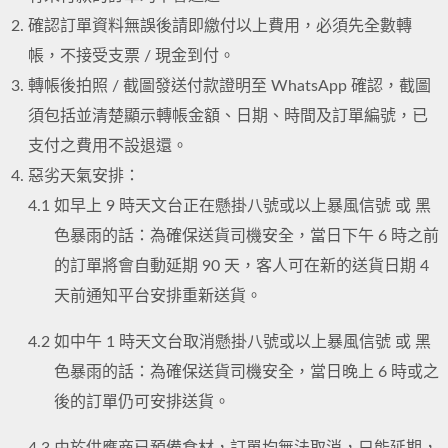
確認訂單資料無誤後請即繳付以上費用，必須先全數轉
帳，不接受支票 / 現金到付。
轉帳後拍照 / 截圖發送付款證明至 WhatsApp 確認，截圖
須包括並清楚顯示轉帳金額、日期、時間及訂單編號，已
支付之費用不設退還。
惡劣天氣安排：
4.1
如早上 9 時天文台正在懸掛八號或以上暴風信號 或 黑
色暴雨的話：為確保送貨司機安全，當日下午 6 時之前
的訂單將會自動延期 90 天，客人可在新的送貨日期 4
天前通知平台安排重新送貨。
4.2
如中午 1 時天文台取消懸掛八號或以上暴風信號 或 黑
色暴雨的話：為確保送貨司機安全，當日晚上 6 時或之
後的訂單仍可安排送貨。
4.3
由於供應商已預備食材，訂單均無法取消，只能延期，