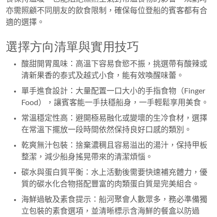
亦需照顧不同朋友的飲食限制，確保每位登船的賓客都有合
適的選擇。
選擇方向清單與實用技巧
酸甜開胃風味：高溫下容易食慾不振，挑選帶有酸辣或
清新果香的泰式及越式小食，能有效喚醒味蕾。
單手進食設計：大量配置一口大小的手指食物（Finger
Food），讓賓客能一手扶穩船身，一手輕鬆享用美食。
常溫穩定性高：避開極易融化或變壞的生冷食材，選擇
在常溫下擺放一段時間依然保持良好口感的類別。
乾爽無汁包裝：捨棄濃稠且容易溢出的湯汁，保持甲板
整潔，減少船身搖晃帶來的清潔煩惱。
碳水與蛋白質平衡：水上活動後需要快速補充體力，優
質的碳水化合物搭配豐富的肉類蛋白質是完美組合。
海鮮過敏及素食提示：船河聚會人數眾多，務必準備獨
立包裝的素食選項，並清晰標示含海鮮的餐盒以防過