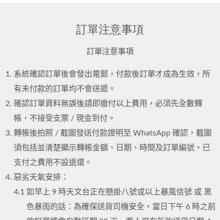
訂單注意事項
訂單注意事項
系統確認訂單後會發出電郵，付款後訂單才成為生效，所
有未付款的訂單均不會送遞。
確認訂單資料無誤後請即繳付以上費用，必須先全數轉
帳，不接受支票 / 現金到付。
轉帳後拍照 / 截圖發送付款證明至 WhatsApp 確認，截圖
須包括並清楚顯示轉帳金額、日期、時間及訂單編號，已
支付之費用不設退還。
惡劣天氣安排：
4.1
如早上 9 時天文台正在懸掛八號或以上暴風信號 或 黑
色暴雨的話：為確保送貨司機安全，當日下午 6 時之前