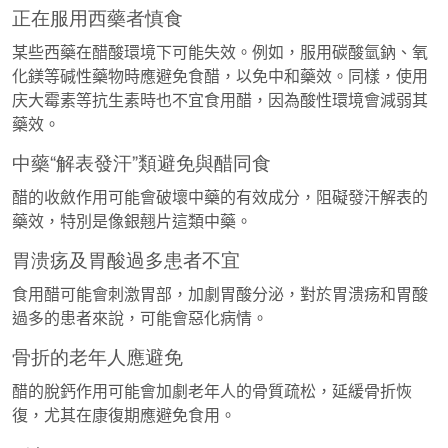
正在服用西藥者慎食
某些西藥在醋酸環境下可能失效。例如，服用碳酸氫鈉、氧
化鎂等碱性藥物時應避免食醋，以免中和藥效。同樣，使用
庆大霉素等抗生素時也不宜食用醋，因為酸性環境會減弱其
藥效。
中藥“解表發汗”類避免與醋同食
醋的收斂作用可能會破壞中藥的有效成分，阻礙發汗解表的
藥效，特別是像銀翹片這類中藥。
胃溃疡及胃酸過多患者不宜
食用醋可能會刺激胃部，加劇胃酸分泌，對於胃溃疡和胃酸
過多的患者來說，可能會惡化病情。
骨折的老年人應避免
醋的脫鈣作用可能會加劇老年人的骨質疏松，延緩骨折恢
復，尤其在康復期應避免食用。