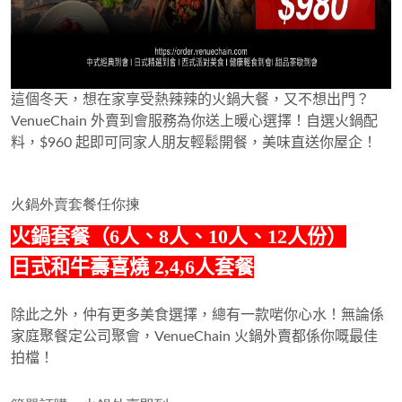
這個冬天，想在家享受熱辣辣的火鍋大餐，又不想出門？
VenueChain 外賣到會服務為你送上暖心選擇！自選火鍋配
料，$960 起即可同家人朋友輕鬆開餐，美味直送你屋企！
火鍋外賣套餐任你揀
火鍋套餐（6人、8人、10人、12人份）
日式和牛壽喜燒 2,4,6人套餐
除此之外，仲有更多美食選擇，總有一款啱你心水！無論係
家庭聚餐定公司聚會，VenueChain 火鍋外賣都係你嘅最佳
拍檔！