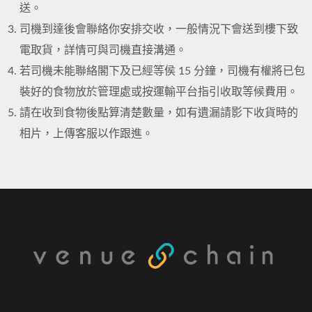
送。
司機到達後會聯絡你安排交收，一般情況下會送到樓下致
電取貨，詳情可與司機直接溝通。
若司機未能聯絡閣下及已經等侯 15 分鐘，司機有權將已包
裝好的食物放於管理處或按運輸平台指引收取等候費用。
請在收到食物後點算清楚數量，如有遺漏請影下收貨時的
相片，上傳客服以作跟進。