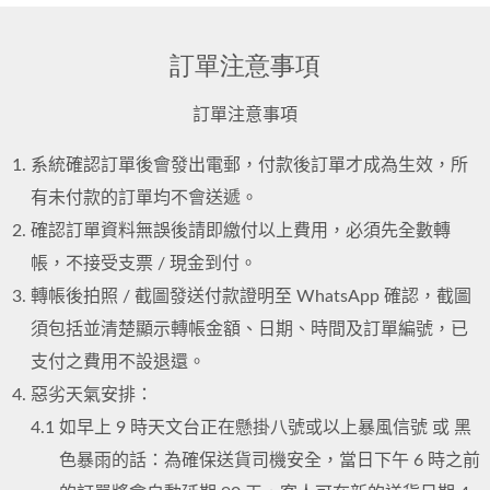
訂單注意事項
訂單注意事項
系統確認訂單後會發出電郵，付款後訂單才成為生效，所
有未付款的訂單均不會送遞。
確認訂單資料無誤後請即繳付以上費用，必須先全數轉
帳，不接受支票 / 現金到付。
轉帳後拍照 / 截圖發送付款證明至 WhatsApp 確認，截圖
須包括並清楚顯示轉帳金額、日期、時間及訂單編號，已
支付之費用不設退還。
惡劣天氣安排：
4.1
如早上 9 時天文台正在懸掛八號或以上暴風信號 或 黑
色暴雨的話：為確保送貨司機安全，當日下午 6 時之前