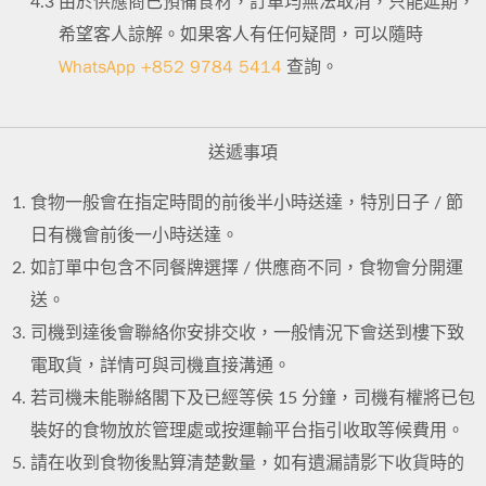
4.3
由於供應商已預備食材，訂單均無法取消，只能延期，
希望客人諒解。如果客人有任何疑問，可以隨時
WhatsApp +852 9784 5414
查詢。
送遞事項
食物一般會在指定時間的前後半小時送達，特別日子 / 節
日有機會前後一小時送達。
如訂單中包含不同餐牌選擇 / 供應商不同，食物會分開運
送。
司機到達後會聯絡你安排交收，一般情況下會送到樓下致
電取貨，詳情可與司機直接溝通。
若司機未能聯絡閣下及已經等侯 15 分鐘，司機有權將已包
裝好的食物放於管理處或按運輸平台指引收取等候費用。
請在收到食物後點算清楚數量，如有遺漏請影下收貨時的