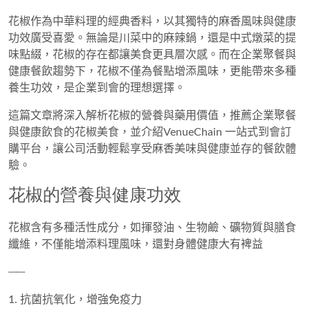
花椒作為中華料理的經典香料，以其獨特的麻香風味與健康
功效廣受喜愛。無論是川菜中的
麻辣鍋
，還是中式燉菜的
提
味點綴
，花椒的存在都讓美食更具層次感。而在企業聚餐與
健康餐飲趨勢下，花椒不僅為餐點增添風味，更能帶來多種
養生功效，是企業到會的理想選擇。
這篇文章將深入解析
花椒的營養與藥用價值
，推薦
企業聚餐
與健康飲食的花椒美食
，並介紹
VenueChain 一站式到會訂
購平台
，讓公司活動輕鬆享受麻香美味與健康並存的餐飲體
驗。
花椒的營養與健康功效
花椒含有多種活性成分，如
揮發油、生物鹼、礦物質與膳食
纖維
，不僅能增添料理風味，還對身體健康大有裨益
──
1. 抗菌抗氧化，增強免疫力