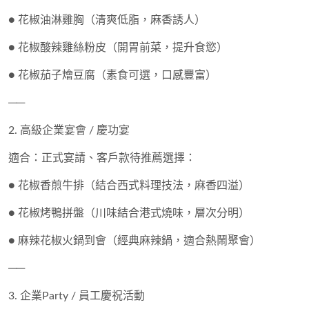
●
花椒油淋雞胸
（清爽低脂，麻香誘人）
●
花椒酸辣雞絲粉皮
（開胃前菜，提升食慾）
●
花椒茄子燴豆腐
（素食可選，口感豐富）
──
2. 高級企業宴會 / 慶功宴
適合：正式宴請、客戶款待推薦選擇：
●
花椒香煎牛排
（結合西式料理技法，麻香四溢）
●
花椒烤鴨拼盤
（川味結合港式燒味，層次分明）
●
麻辣花椒火鍋到會
（經典麻辣鍋，適合熱鬧聚會）
──
3. 企業Party / 員工慶祝活動