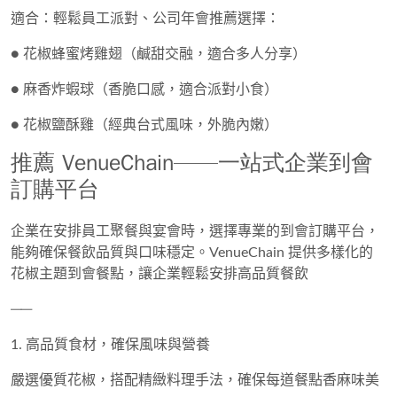
適合：輕鬆員工派對、公司年會推薦選擇：
●
花椒蜂蜜烤雞翅
（鹹甜交融，適合多人分享）
●
麻香炸蝦球
（香脆口感，適合派對小食）
●
花椒鹽酥雞
（經典台式風味，外脆內嫩）
推薦 VenueChain——一站式企業到會
訂購平台
企業在安排員工聚餐與宴會時，選擇專業的
到會訂購平台
，
能夠確保餐飲品質與口味穩定。
VenueChain 提供多樣化的
花椒主題到會餐點
，讓企業輕鬆安排高品質餐飲
──
1. 高品質食材，確保風味與營養
嚴選優質花椒，搭配精緻料理手法，確保每道餐點香麻味美