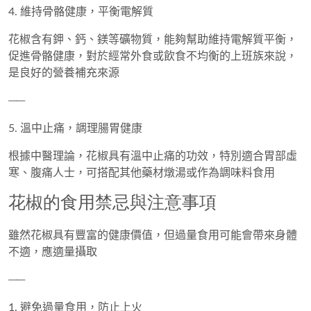
4. 維持骨骼健康，平衡電解質
花椒含有
鉀、鈣、鎂等礦物質
，能夠幫助維持電解質平衡，
促進骨骼健康，對於經常外食或飲食不均衡的上班族來說，
是良好的營養補充來源
──
5. 溫中止痛，調理腸胃健康
根據中醫理論，花椒具有
溫中止痛的功效
，特別適合
胃部虛
寒、腹痛人士
，可搭配其他藥材燉湯或作為調味料食用
花椒的食用禁忌與注意事項
雖然花椒具有豐富的健康價值，但過量食用可能會帶來身體
不適，應適量攝取
──
1. 避免過量食用，防止上火