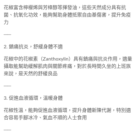
花椒富含
檸檬烯與芳樟醇
等揮發油，這些天然成分具有
抗
菌、抗氧化功效
，能夠幫助身體抵禦自由基傷害，提升免疫
力
──
2. 鎮痛抗炎，舒緩身體不適
花椒中的
花椒素（Zanthoxylin）具有鎮痛與抗炎作用
，適量
攝取能幫助緩解肌肉與關節疼痛，對於長時間久坐的上班族
來說，是天然的舒緩良品
──
3. 促進血液循環，溫暖身體
花椒性溫，能夠
促進血液循環，提升身體新陳代謝
，特別適
合容易手腳冰冷、氣血不順的人士食用
──