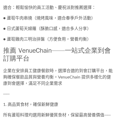
適合：輕鬆愉快的員工活動、慶祝派對推薦選擇：
●
蘆筍牛肉串燒
（燒烤風味，適合春季戶外活動）
●
日式蘆筍天婦羅
（酥脆口感，適合多人分享）
●
蘆筍雞肉三明治拼盤
（方便食用，營養均衡）
推薦 VenueChain——一站式企業到會
訂購平台
企業在安排員工健康餐飲時，選擇合適的
到會訂購平台
，能
夠確保餐飲品質與營養均衡。
VenueChain 提供多樣化的健
康到會選擇
，滿足不同企業需求
──
1. 高品質食材，確保新鮮健康
所有蘆筍料理均選用新鮮優質食材，保留最高營養價值──