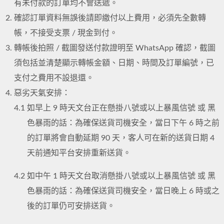
有未付款的訂單均不會送遞。
確認訂單資料無誤後請即繳付以上費用，必須先全數轉
帳，不接受支票 / 現金到付。
轉帳後拍照 / 截圖發送付款證明至 WhatsApp 確認，截圖
須包括並清楚顯示轉帳金額、日期、時間及訂單編號，已
支付之費用不設退還。
惡劣天氣安排：
4.1
如早上 9 時天文台正在懸掛八號或以上暴風信號 或 黑
色暴雨的話：為確保送貨司機安全，當日下午 6 時之前
的訂單將會自動延期 90 天，客人可在新的送貨日期 4
天前通知平台安排重新送貨。
4.2
如中午 1 時天文台取消懸掛八號或以上暴風信號 或 黑
色暴雨的話：為確保送貨司機安全，當日晚上 6 時或之
後的訂單仍可安排送貨。