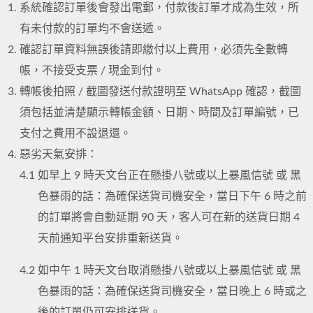
系統確認訂單後會發出電郵，付款後訂單才成為生效，所
有未付款的訂單均不會送遞。
確認訂單資料無誤後請即繳付以上費用，必須先全數轉
帳，不接受支票 / 現金到付。
轉帳後拍照 / 截圖發送付款證明至 WhatsApp 確認，截圖
須包括並清楚顯示轉帳金額、日期、時間及訂單編號，已
支付之費用不設退還。
惡劣天氣安排：
4.1
如早上 9 時天文台正在懸掛八號或以上暴風信號 或 黑
色暴雨的話：為確保送貨司機安全，當日下午 6 時之前
的訂單將會自動延期 90 天，客人可在新的送貨日期 4
天前通知平台安排重新送貨。
4.2
如中午 1 時天文台取消懸掛八號或以上暴風信號 或 黑
色暴雨的話：為確保送貨司機安全，當日晚上 6 時或之
後的訂單仍可安排送貨。