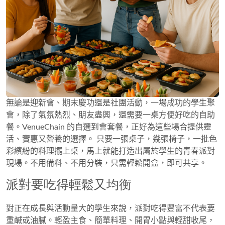
無論是迎新會、期末慶功還是社團活動，一場成功的學生聚
會，除了氣氛熱烈、朋友盡興，還需要一桌方便好吃的自助
餐。VenueChain 的自選到會套餐，正好為這些場合提供靈
活、實惠又營養的選擇。 只要一張桌子，幾張椅子，一批色
彩繽紛的料理擺上桌，馬上就能打造出屬於學生的青春派對
現場。不用備料、不用分裝，只需輕鬆開盒，即可共享。
派對要吃得輕鬆又均衡
對正在成長與活動量大的學生來說，派對吃得豐富不代表要
重鹹或油膩。輕盈主食、簡單料理、開胃小點與輕甜收尾，