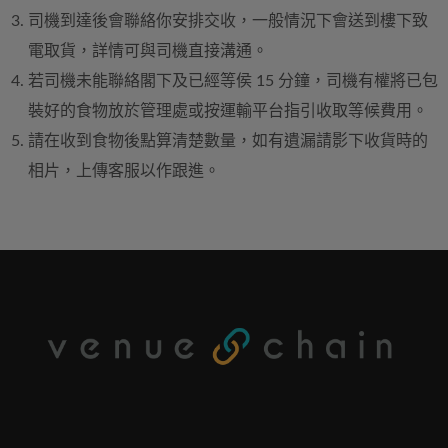
司機到達後會聯絡你安排交收，一般情況下會送到樓下致
電取貨，詳情可與司機直接溝通。
若司機未能聯絡閣下及已經等侯 15 分鐘，司機有權將已包
裝好的食物放於管理處或按運輸平台指引收取等候費用。
請在收到食物後點算清楚數量，如有遺漏請影下收貨時的
相片，上傳客服以作跟進。