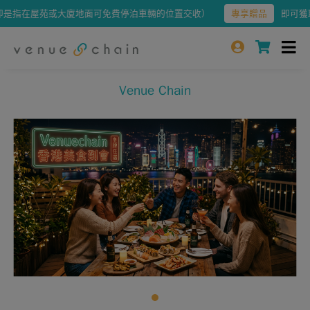
指在屋苑或大廈地面可免費停泊車輛的位置交收）
專享贈品
即可獲取免
Venue Chain