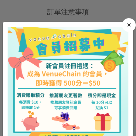
訂單注意事項
×
訂單注意事項
系統確認訂單後會發出電郵，付款後訂單才成為生效，所
有未付款的訂單均不會送遞。
確認訂單資料無誤後請即繳付以上費用，必須先全數轉
帳，不接受支票 / 現金到付。
轉帳後拍照 / 截圖發送付款證明至 WhatsApp 確認，截圖
須包括並清楚顯示轉帳金額、日期、時間及訂單編號，已
支付之費用不設退還。
惡劣天氣安排：
4.1
如早上 9 時天文台正在懸掛八號或以上暴風信號 或 黑
色暴雨的話：為確保送貨司機安全，當日下午 6 時之前
的訂單將會自動延期 90 天，客人可在新的送貨日期 4