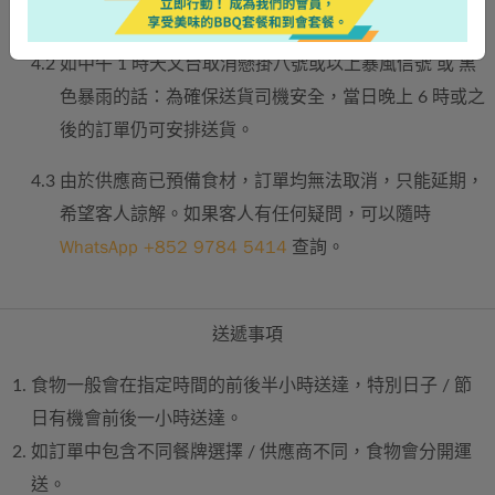
天前通知平台安排重新送貨。
4.2
如中午 1 時天文台取消懸掛八號或以上暴風信號 或 黑
色暴雨的話：為確保送貨司機安全，當日晚上 6 時或之
後的訂單仍可安排送貨。
4.3
由於供應商已預備食材，訂單均無法取消，只能延期，
希望客人諒解。如果客人有任何疑問，可以隨時
WhatsApp +852 9784 5414
查詢。
送遞事項
食物一般會在指定時間的前後半小時送達，特別日子 / 節
日有機會前後一小時送達。
如訂單中包含不同餐牌選擇 / 供應商不同，食物會分開運
送。