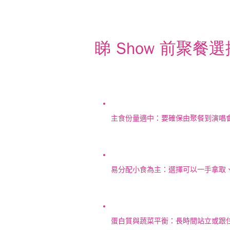
睇 Show 前聚餐
主食份量適中：要確保由聚餐到演唱
易分配小食為主：選擇可以一手拿取
蛋白質與蔬菜平衡：長時間站立或跟