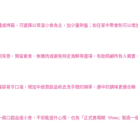
爐或烤箱，可選擇以常溫小食為主，加少量熱盤；如在家中聚會則可以增
同背景，預留素食、無豬肉或避免特定海鮮等選項，有助照顧所有人需要
容易令口渴，增加中途買飲品和去洗手間的頻率，適中的調味更適合睇 S
兩口甜品或小食，不但能提升心情，也為「正式進場開 Show」製造一