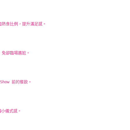
加熱食比例，提升滿足感。
，免卻臨場尷尬。
how 前的餐飲。
個小儀式感。