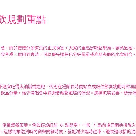
餐飲規劃重點
聚會，而非慢慢分多道菜的正式晚宴。大家的重點是輕鬆聚頭、預熱氣氛
首要考慮。選用到會時，可以優先選擇已分好份量或容易夾取的小食組合
 前不適宜吃得太油膩或過飽，否則在場館長時間站立或跟住節奏跳動時容
意飲品分量，減少演唱會中途需要頻繁離場的情況。選擇包裝妥善、標示
」倒推聚餐節奏。例如假設紅館 8 點開場，一般 7 點前後已開始排隊入場，
右。這樣倒推送貨時間窗與開餐時間，就能減少臨時趕車、邊食邊收拾的混