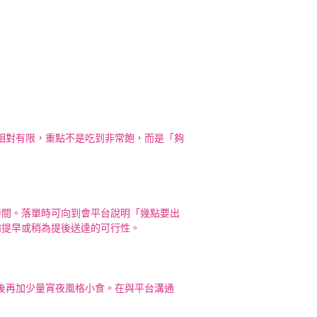
間相對有限，重點不是吃到非常飽，而是「夠
時間。落單時可向到會平台說明「幾點要出
如提早或稍為提後送達的可行性。
場後再加少量宵夜風格小食。在與平台溝通