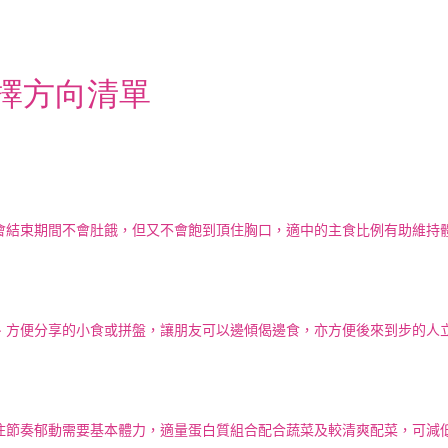
選擇方向清單
會結束期間不會肚餓，但又不會飽到頂住胸口，適中的主食比例有助維持
、方便分享的小食或拼盤，讓朋友可以邊傾偈邊食，亦方便後來到步的人
住節奏郁動需要基本體力，適量蛋白質組合配合蔬菜及較清爽配菜，可減