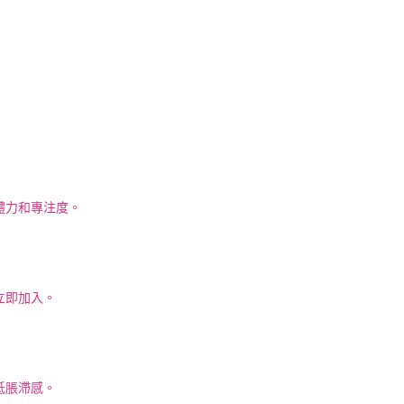
體力和專注度。
立即加入。
低脹滯感。