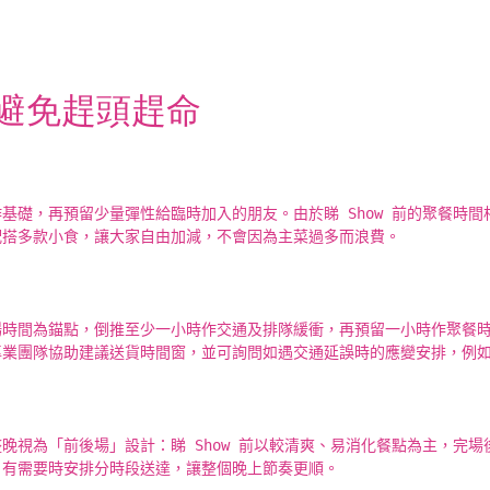
避免趕頭趕命
基礎，再預留少量彈性給臨時加入的朋友。由於睇 Show 前的聚餐時
配搭多款小食，讓大家自由加減，不會因為主菜過多而浪費。
場時間為錨點，倒推至少一小時作交通及排隊緩衝，再預留一小時作聚餐
專業團隊協助建議送貨時間窗，並可詢問如遇交通延誤時的應變安排，例
晚視為「前後場」設計：睇 Show 前以較清爽、易消化餐點為主，完
，有需要時安排分時段送達，讓整個晚上節奏更順。