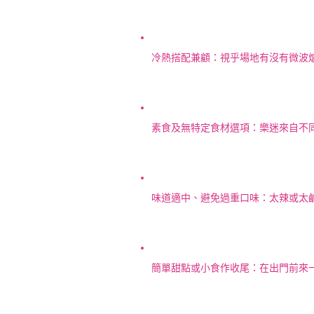
冷熱搭配兼顧：視乎場地有沒有微波
素食及無特定食材選項：樂迷來自不
味道適中、避免過重口味：太辣或太鹹
簡單甜點或小食作收尾：在出門前來一