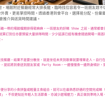
，場館附近餐廳經常大排長龍，臨時找位容易令一班朋友趕不切入場
聚會外賣，更易掌控時間。透過香港到會平台，選擇易分配、份量
ain 到會推介與送貨時間建議。
磡一帶的場館檔期排得密麻麻，一班朋友約好睇 Show 之前，通常都
無望，就算訂到位亦要預留大量排隊時間，少少延誤已經有機會錯過開場一兩
案。
近找餐廳，結果不是要分散坐、就是坐低未夾到歌單就要埋單走人。自行
提前將到會送到朋友家或 Party Room，一邊慢慢食一邊熱身傾計
便分享的小食拼盤或輕量主食組合，就可以在最熟悉舒適的空間完成睇 S
l 住食到會」，不但更貼近年輕人生活節奏，亦減少趕場壓力，真正做到準時入