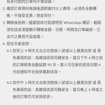
有未付款的訂單均不會送遞。
確認訂單資料無誤後請即繳付以上費用，必須先全數轉
帳，不接受支票 / 現金到付。
轉帳後拍照 / 截圖發送付款證明至 WhatsApp 確認，截圖
須包括並清楚顯示轉帳金額、日期、時間及訂單編號，已
支付之費用不設退還。
惡劣天氣安排：
4.1
如早上 9 時天文台正在懸掛八號或以上暴風信號 或 黑
色暴雨的話：為確保送貨司機安全，當日下午 6 時之前
的訂單將會自動延期 90 天，客人可在新的送貨日期 4
天前通知平台安排重新送貨。
4.2
如中午 1 時天文台取消懸掛八號或以上暴風信號 或 黑
色暴雨的話：為確保送貨司機安全，當日晚上 6 時或之
後的訂單仍可安排送貨。