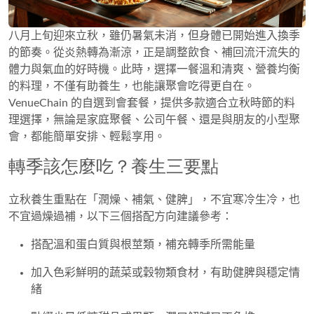
八月上旬迎來立秋，雖仍暑氣未消，但身體已開始進入換季
的節奏。從炎熱轉為漸涼，正是調整飲食、補回流汗流失的
體力與氣血的好時機。此時，選擇一餐溫和清爽、營養均衡
的料理，不僅有助養生，也能讓聚會吃得更自在。
VenueChain 的自選到會套餐，提供多款適合立秋時節的料
理選擇，無論是家庭聚餐、公司午餐、還是與朋友的小型聚
會，都能簡單安排、輕鬆享用。
轉季該怎麼吃？養生三要點
立秋養生重點在「潤燥、補氣、健脾」，不宜寒冷生冷，也
不宜過燥過補，以下三個搭配方向建議參考：
搭配溫和蛋白質與根莖類，補充轉季所需能量
加入色彩鮮明的蔬菜或穀物類食材，有助健脾與穩定情
緒