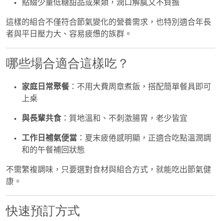
點綴少量低糖甜品或果類，潤口解膩又不負擔
這樣的組合不僅符合節氣變化的營養需求，也特別適合年長
者與平日壓力大、容易疲憊的族群。
哪些場合適合這樣吃？
家庭日常聚餐
：不用大費周章煮飯，搭配簡單餐具即可
上桌
與長輩共食
：質地溫和、不刺激腸胃，老少皆宜
工作日補氣便當
：夏末疲倦感明顯，正適合吃點溫潤調
和的午餐補回狀態
不需繁複調味，只要選對食材與組合方式，就能吃出節氣健
康。
快速預訂方式